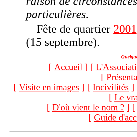
raison de circonstance
particulières.
Fête de quartier
2001
(15 septembre).
Quelque
[
Accueil
] [
L'Associat
[
Présenta
[
Visite en images
] [
Incivilités
]
[
Le vra
[
D'où vient le nom ?
] 
[
Guide d'acc