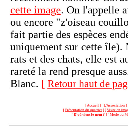
cette image
. On l'appelle 
ou encore "z'oiseau couillo
fait partie des espèces en
uniquement sur cette île).
rats et des chats, elle est a
rareté la rend presque aus
Blanc.
[
Retour haut de pag
[
Accueil
] [
L'Association
]
[
Présentation du quartier
] [
Visite en ima
[
D'où vient le nom ?
] [
Merle ou Ma