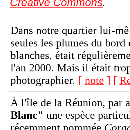
Creative Commons
.
Dans notre quartier lui-mê
seules les plumes du bord 
blanches, était régulièreme
l'an 2000. Mais il était tro
photographier.
[
note
]
[
Re
À l'île de la Réunion, par 
Blanc"
une espèce particul
récemment nommée
Corac