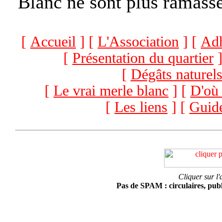
Blanc ne sont plus ramassé
[
Accueil
] [
L'Association
] [
Adh
[
Présentation du quartier
]
[
Dégâts naturel
[
Le vrai merle blanc
] [
D'où 
[
Les liens
] [
Guide
Cliquer sur l'
Pas de SPAM : circulaires, public