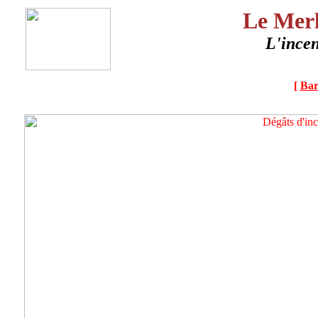
Le Merl
L'incen
[
Bar